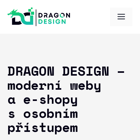
Přeskočit
na
Me
obsah
DRAGON DESIGN –
moderní weby
a e-shopy
s osobním
přístupem